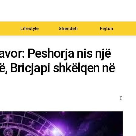
Lifestyle
Shendeti
Fejton
vor: Peshorja nis një
, Bricjapi shkëlqen në
0