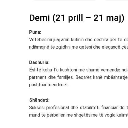
Demi (21 prill – 21 maj)
Puna:
Vetëbesimi juaj arrin kulmin dhe dëshira për të d
ndihmojnë të zgjidhni me qetësi dhe elegancë çësh
Dashuria:
Është koha t’u kushtoni më shumë vëmendje ndje
partnerit dhe familjes. Beqarët kanë mbështetje
pushtuar mendimet.
Shëndeti:
Suksesi profesional dhe stabiliteti financiar do t
mund të përballen me shqetësime të vogla kalimt