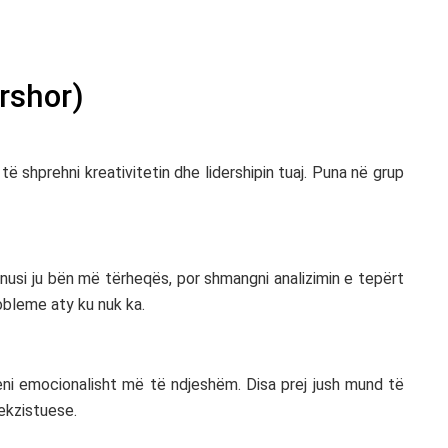
rshor)
ë shprehni kreativitetin dhe lidershipin tuaj. Puna në grup
nusi ju bën më tërheqës, por shmangni analizimin e tepërt
obleme aty ku nuk ka.
eni emocionalisht më të ndjeshëm. Disa prej jush mund të
ekzistuese.