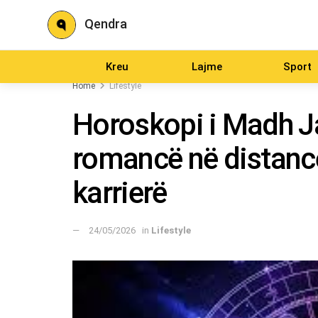
Qendra
Kreu
Lajme
Sport
Home
Lifestyle
Horoskopi i Madh Ja
romancë në distancë
karrierë
24/05/2026
in
Lifestyle