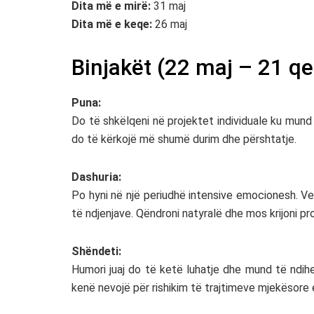
Dita më e mirë:
31 maj
Dita më e keqe:
26 maj
Binjakët (22 maj – 21 qe
Puna:
Do të shkëlqeni në projektet individuale ku mund t
do të kërkojë më shumë durim dhe përshtatje.
Dashuria:
Po hyni në një periudhë intensive emocionesh. Ve
të ndjenjave. Qëndroni natyralë dhe mos krijoni pr
Shëndeti:
Humori juaj do të ketë luhatje dhe mund të ndih
kenë nevojë për rishikim të trajtimeve mjekësore 