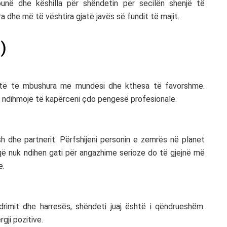
ë punë dhe këshilla për shëndetin për secilën shenjë të
ra dhe më të vështira gjatë javës së fundit të majit.
)
 ditë të mbushura me mundësi dhe kthesa të favorshme.
ju ndihmojë të kapërceni çdo pengesë profesionale.
h dhe partnerit. Përfshijeni personin e zemrës në planet
 që nuk ndihen gati për angazhime serioze do të gjejnë më
e.
imit dhe harresës, shëndeti juaj është i qëndrueshëm.
gji pozitive.