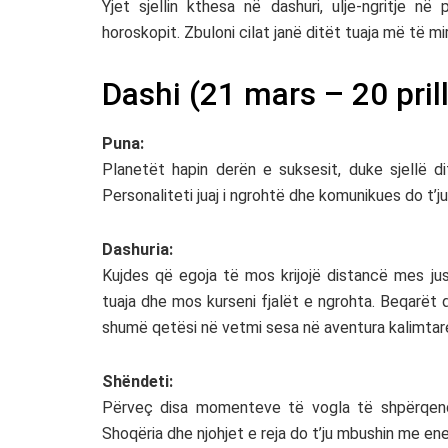
Yjet sjellin kthesa në dashuri, ulje-ngritje n
horoskopit. Zbuloni cilat janë ditët tuaja më të mi
Dashi (21 mars – 20 prill
Puna:
Planetët hapin derën e suksesit, duke sjellë
Personaliteti juaj i ngrohtë dhe komunikues do t’
Dashuria:
Kujdes që egoja të mos krijojë distancë mes jus
tuaja dhe mos kurseni fjalët e ngrohta. Beqarët
shumë qetësi në vetmi sesa në aventura kalimtar
Shëndeti:
Përveç disa momenteve të vogla të shpërqendr
Shoqëria dhe njohjet e reja do t’ju mbushin me ener