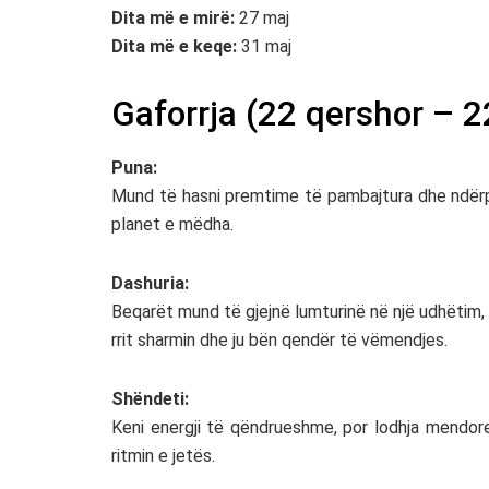
Dita më e mirë:
27 maj
Dita më e keqe:
31 maj
Gaforrja (22 qershor – 2
Puna:
Mund të hasni premtime të pambajtura dhe ndërpr
planet e mëdha.
Dashuria:
Beqarët mund të gjejnë lumturinë në një udhëtim, 
rrit sharmin dhe ju bën qendër të vëmendjes.
Shëndeti:
Keni energji të qëndrueshme, por lodhja mendo
ritmin e jetës.