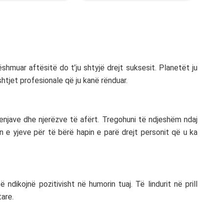
ëshmuar aftësitë do t’ju shtyjë drejt suksesit. Planetët ju
tjet profesionale që ju kanë rënduar.
njave dhe njerëzve të afërt. Tregohuni të ndjeshëm ndaj
n e yjeve për të bërë hapin e parë drejt personit që u ka
ë ndikojnë pozitivisht në humorin tuaj. Të lindurit në prill
are.