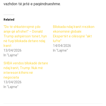
vazhdon të jetë e paqëndrueshme.
Related
“Do të shkatërrojmë çdo
Bllokada ndaj Iranit rrezikon
anije që afrohet” – Donald
ekonominë globale:
Trump ashpërson tonet, hyn
Ekspertët e cilësojnë “akt
në fuqi bllokada detare ndaj
lufte”
Iranit
14/04/2026
13/04/2026
In "Lajme"
In "Lajme"
SHBA vendos bllokadë detare
ndaj Iranit, Trump: Nuk më
intereson kthimi në
negociata
13/04/2026
In "Lajme"