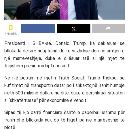
0
SHARES
Presidenti i SHBA-së,
Donald Trump
, ka deklaruar se
bllokada detare ndaj
Iranit
do të vazhdojë deri në arritjen e
një marrëveshjeje, duke e cilësuar atë si një mjet të
fuqishëm presioni ndaj Teheranit.
Në një postim në rrjetin Truth Social, Trump theksoi se
kufizimet në transportin detar po i shkaktojnë Iranit humbje
rreth 500 milionë dollarë në ditë, duke e përshkruar situatën
si “shkatërruese” për ekonominë e vendit.
Sipas tij, kjo barrë financiare është e papërballueshme për
Iranin dhe bllokada nuk do të hiqet pa një marrëveshje të
plotë.