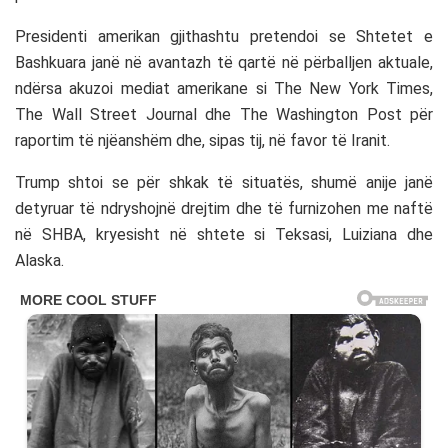
Presidenti amerikan gjithashtu pretendoi se Shtetet e
Bashkuara janë në avantazh të qartë në përballjen aktuale,
ndërsa akuzoi mediat amerikane si
The New York Times
,
The Wall Street Journal
dhe
The Washington Post
për
raportim të njëanshëm dhe, sipas tij, në favor të Iranit.
Trump shtoi se për shkak të situatës, shumë anije janë
detyruar të ndryshojnë drejtim dhe të furnizohen me naftë
në SHBA, kryesisht në shtete si Teksasi, Luiziana dhe
Alaska.