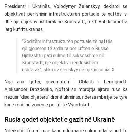
Presidenti i Ukrainës,
Volodymyr Zelenskyy
, deklaroi se
objektivat përfshinin infrastrukturën portuale të naftës, si
dhe një objektiv ushtarak në
Kronstadt
, rreth 850 kilometra
larg kufirit ukrainas.
“Goditëm infrastrukturën portuale të naftës
që gjeneron të ardhura për luftën e Rusisë.
Gjithashtu pati sulme të suksesshme në
Kronstadt, një objektiv i rëndësishëm
ushtarak”, shkroi Zelenskyy në rrjetin social X.
Nga ana tjetër, guvernatori i
Oblasti i Leningradit
,
Aleksandër Drozdenko
, njoftoi se mbrojtja ajrore ruse ka
rrëzuar “disa dhjetëra” dronë ukrainas, ndërsa mbetje të tyre
kanë rënë në zonën e portit të Vysotskut.
Rusia godet objektet e gazit në Ukrainë
Ndërkohë, forcat ruse kanë ndërmarrë sulme ndaj rajonit të