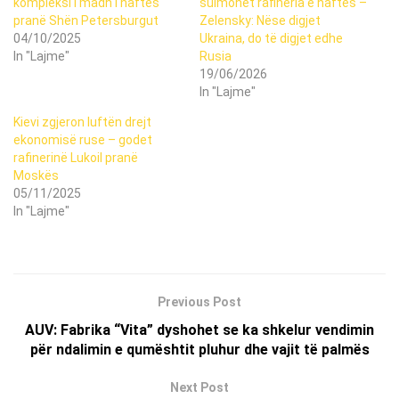
kompleksi i madh i naftës
sulmohet rafineria e naftës –
pranë Shën Petersburgut
Zelensky: Nëse digjet
04/10/2025
Ukraina, do të digjet edhe
In "Lajme"
Rusia
19/06/2026
In "Lajme"
Kievi zgjeron luftën drejt
ekonomisë ruse – godet
rafinerinë Lukoil pranë
Moskës
05/11/2025
In "Lajme"
Previous Post
AUV: Fabrika “Vita” dyshohet se ka shkelur vendimin
për ndalimin e qumështit pluhur dhe vajit të palmës
Next Post